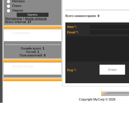
Неплохо
Плохо
Ужасно
Всего комментариев
:
0
Результаты
|
Архив опросов
Всего ответов:
17
Имя *:
Email *:
Статистика
Онлайн всего:
1
Гостей:
1
Пользователей:
0
Форма входа
Код *:
Copyright MyCorp © 2026