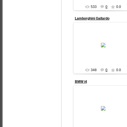
533
0
0.0
Lamborghini Gallardo
09.12.2012
В Китае появился золотой
Lamborghini
На днях папарацци
сфотографировали на улице
Пекина суперкар Lamborghini G..
Inno4ka
348
0
0.0
BMW i4
09.12.2012
Спорткар BMW i4: премьера не з
горами
Спорткар BMW i4 будет
презентован на автошоу в Лос
Анджелесе. Новая мод...
Inno4ka