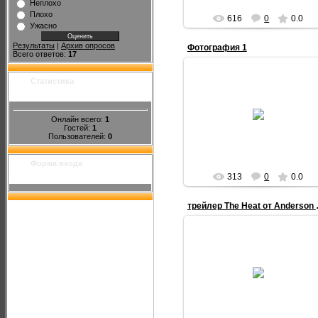
Неплохо
Плохо
616
0
0.0
Ужасно
Результаты
|
Архив опросов
Фотография 1
Всего ответов:
17
Статистика
05.04.2013
Онлайн всего:
1
Dimka
Гостей:
1
Пользователей:
0
Форма входа
313
0
0.0
трейлер The
10.12.2012
Сегодня никого не удивишь домо
на колесах. Сотни тысяч их
колесят всеми континентами
мира, выполняя различные
функци...
Inno4ka