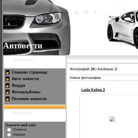
Автовести
Меню сайта
Фотографий:
29
| Альбомов:
2
Главная страница
Новые фотографии
Авто новости
Форум
Lada Kalina 2
Фотоальбомы
Похожие новости
07.04.2013
Как обещают представители
Наш опрос
«АвтоВАЗа», продажи так
называемого второго поколени
Lada Kalina должны начаться в
Оцените мой сайт
июне, о...
Отлично
Хорошо
Dimka