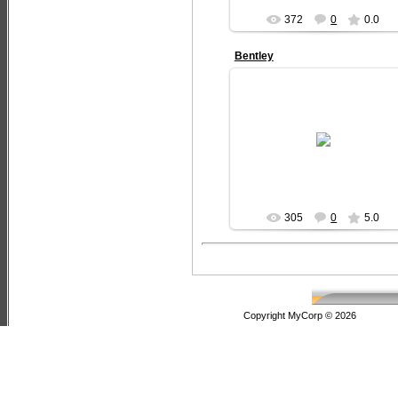
372
0
0.0
Bentley
09.12.2012
Bentley Continental BR-10
Inno4ka
305
0
5.0
Copyright MyCorp © 2026