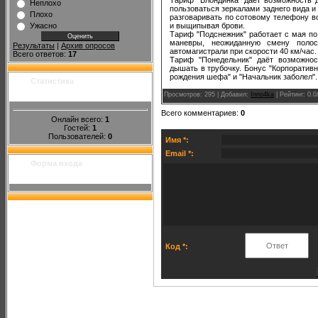
Неплохо
пользоваться зеркалами заднего вида и
Плохо
разговаривать по сотовому телефону в
и выщипывая брови.
Ужасно
Тариф "Подснежник" работает с мая по
маневры, неожиданную смену поло
Результаты
|
Архив опросов
автомагистрали при скорости 40 км/час.
Всего ответов:
17
Тариф "Понедельник" даёт возможнос
дышать в трубочку. Бонус "Корпоратив
рождения шефа" и "Начальник заболел".
Статистика
Просмотров
: 295 |
Добавил
:
Inno4ka
|
Рейтинг
:
0.0
Всего комментариев
:
0
Онлайн всего:
1
Гостей:
1
Пользователей:
0
Имя *:
Email *:
Форма входа
Код *: