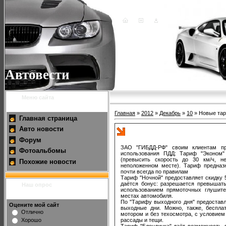
Автовести
Меню сайта
Главная
»
2012
»
Декабрь
»
10
» Новые та
Главная страница
Авто новости
Новые тарифы ГИБДД
Форум
ЗАО "ГИБДД-РФ" своим клиентам пр
Фотоальбомы
использования ПДД: Тариф "Эконом
(превысить скорость до 30 км/ч, н
Похожие новости
неположенном месте). Тариф предназ
почти всегда по правилам
Тариф "Ночной" предоставляет скидку 
даётся бонус: разрешается превышать
Наш опрос
использованием прямоточных глушите
местах автомобиля.
По "Тарифу выходного дня" предоставл
Оцените мой сайт
выходные дни. Можно, также, беспл
Отлично
мотором и без техосмотра, с условием 
рассады и тещи.
Хорошо
Тариф "Блондинка" даёт возможность д