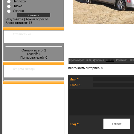
Неплохо
Плохо
Ужасно
Результаты
|
Архив опросов
Всего ответов:
17
Статистика
Онлайн всего:
1
Гостей:
1
Пользователей:
0
Просмотров
: 308 |
Добавил
:
Dimka
|
Рейтинг
:
0.0
/
0
Всего комментариев
:
0
Форма входа
Имя *:
Email *:
Код *: