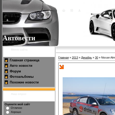
Автовести
Меню сайта
Главная
»
2013
»
Декабрь
»
30
» Nissan Al
Главная страница
Авто новости
Nissan Almera подорожала на
Форум
Фотоальбомы
Похожие новости
Наш опрос
Оцените мой сайт
Отлично
Хорошо