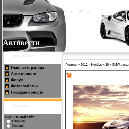
Автовести
Меню сайта
Главная
»
2012
»
Ноябрь
»
29
» BMW расшир
Главная страница
Авто новости
BMW расширит линейку эком
Форум
Фотоальбомы
Похожие новости
Наш опрос
Оцените мой сайт
Отлично
Хорошо