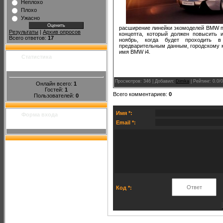
Неплохо
Плохо
Ужасно
расширение линейки экомоделей BMW по
Результаты
|
Архив опросов
концепта, который должен повысить 
Всего ответов:
17
ноябрь, когда будет проходить в
предварительным данным, городскому к
имя BMW i4.
Статистика
Просмотров
: 346 |
Добавил
:
Dimka
|
Рейтинг
:
0.0
/
0
Онлайн всего:
1
Гостей:
1
Всего комментариев
:
0
Пользователей:
0
Имя *:
Форма входа
Email *:
Код *: