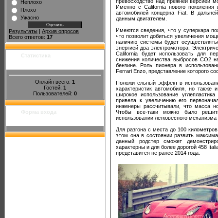
превосходство над прежней версией м
Неплохо
Именно с California нового поколения
Плохо
автомобилей концерна Fiat. В дальн
Ужасно
данным двигателем.
Имеются сведения, что у суперкара по
Результаты
|
Архив опросов
что позволит добиться увеличения мощ
Всего ответов:
17
наличию системы будет осуществлять
энергией два электромотора. Электрич
California будет использовать для п
Статистика
снижения количества выбросов СО2 н
бензине. Роль пионера в использован
Ferrari Enzo, представление которого со
Онлайн всего:
1
Положительный эффект в использован
Гостей:
1
характеристик автомобиля, но также и
Пользователей:
0
широкое использование углепластика
привела к увеличению его первонача
инженеры рассчитывали, что масса нов
Форма входа
Чтобы все-таки можно было решит
использовании легковесного механизма 
Для разгона с места до 100 километров 
этом она в состоянии развить максима
данный родстер сможет демонстриро
характерны и для более дорогой 458 Itali
представится не ранее 2014 года.