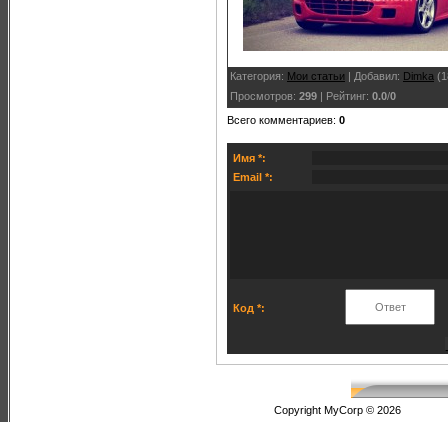
Категория
:
Мои статьи
|
Добавил
:
Dimka
(1
Просмотров
:
299
|
Рейтинг
:
0.0
/
0
Всего комментариев
:
0
Имя *:
Email *:
Код *:
Copyright MyCorp © 2026