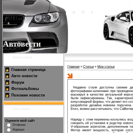
Автовести
Меню сайта
Главная
»
Статьи
»
Мои статьи
Главная страница
Авто новости
Новая Ferrari California
Форум
Недавно стали доступны свежие данн
Фотоальбомы
фотографами-шпионами при проведении
маскируя в качестве актуальной верси
Похожие новости
были зафиксированы. Так, характерно
конусовидной формы, что делает его схо
разработке дизайна новинки поручена
Наш опрос
Enzo, можно рассчитывать, что Californ
Наряду с этим перемены коснулись воз
Оцените мой сайт
говорить об установке в родстер нового
Отлично
V-образным агрегатом, дополненным па
Хорошо
Мотор имеет мощность, которая сост