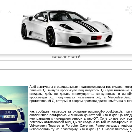
Су
08.0
0
КАТАЛОГ СТАТЕЙ
в 2016 году
Audi выступила с официальным подтверждением тех слухов, кото
линейке Q: выпуск кросс-купе под индексом Q6 действительно з
ожидать, дабы не давать преимущества конкурентам: в линей
кроссовера X5, получившая названием X6, а Mercedes-Benz
прототипов MLC, который в скором времени должен выйти на рыно
Как сообщает немецкое автоиздание automobil-produktion.de, при
аналогичная платформа и линейка двигателей, что и для Q5 сле
неоправданными ожидания относительно Q7. Хочется повториться
легковых автомобилей Audi, Q7 же создана на той же платформе, 
Volkswagen Touareg и Porsche Cayenne. Ранее имелась инфор
использовать ту же платформу, что и для Q7. С маркетинговых п