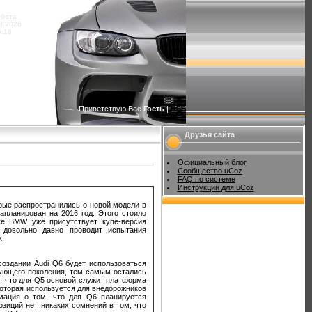
ббота
8.2026
6:18
Приветствую Вас
Гость
|
RSS
Друзья сайта
Официальный блог
Сообщество uCoz
FAQ по системе
Инструкции для uCoz
рые распространились о новой модели в
апланирован на 2016 год. Этого стоило
ке BMW уже присутствует купе-версия
 довольно давно проводит испытания
к.
 создании Audi Q6 будет использоваться
дующего поколения, тем самым остались
, что для Q5 основой служит платформа
которая используется для внедорожников
мация о том, что для Q6 планируется
озиций нет никаких сомнений в том, что