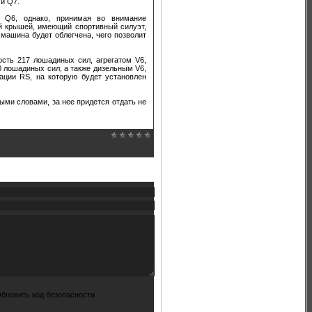
и Q7.
 Q6, однако, принимая во внимание
ой крышей, имеющий спортивный силуэт,
о машина будет облегчена, чего позволит
сть 217 лошадиных сил, агрегатом V6,
 лошадиных сил, а также дизельным V6,
ции RS, на которую будет установлен
ыми словами, за нее придется отдать не