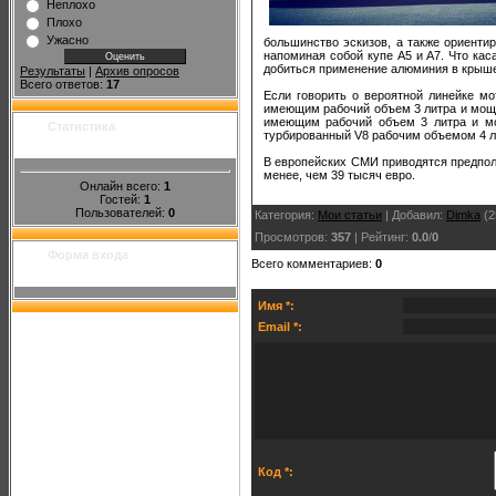
Неплохо
Плохо
Ужасно
большинство эскизов, а также ориенти
напоминая собой купе А5 и А7. Что каса
добиться применение алюминия в крыше и
Результаты
|
Архив опросов
Всего ответов:
17
Если говорить о вероятной линейке м
имеющим рабочий объем 3 литра и мощн
имеющим рабочий объем 3 литра и мо
Статистика
турбированный V8 рабочим объемом 4 л
В европейских СМИ приводятся предполо
менее, чем 39 тысяч евро.
Онлайн всего:
1
Гостей:
1
Пользователей:
0
Категория
:
Мои статьи
|
Добавил
:
Dimka
(2
Просмотров
:
357
|
Рейтинг
:
0.0
/
0
Форма входа
Всего комментариев
:
0
Имя *:
Email *:
Код *: