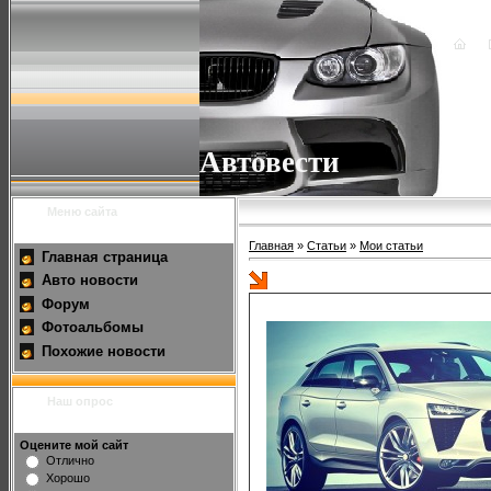
Автовести
Меню сайта
Главная
»
Статьи
»
Мои статьи
Главная страница
Авто новости
Audi выпустит кросс-купе Q6 
Форум
Фотоальбомы
Похожие новости
Наш опрос
Оцените мой сайт
Отлично
Хорошо