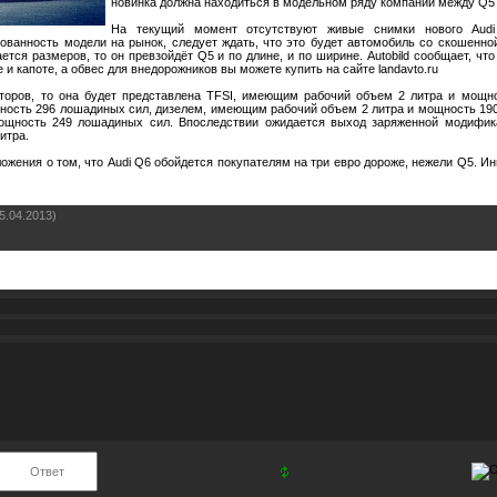
новинка должна находиться в модельном ряду компании между Q5 
На текущий момент отсутствуют живые снимки нового Audi
рованность модели на рынок, следует ждать, что это будет автомобиль со скошенн
ется размеров, то он превзойдёт Q5 и по длине, и по ширине. Autobild сообщает, чт
 капоте, а обвес для внедорожников вы можете купить на сайте landavto.ru
оторов, то она будет представлена TFSI, имеющим рабочий объем 2 литра и мощно
ость 296 лошадиных сил, дизелем, имеющим рабочий объем 2 литра и мощность 190
щность 249 лошадиных сил. Впоследствии ожидается выход заряженной модифика
итра.
жения о том, что Audi Q6 обойдется покупателям на три евро дороже, нежели Q5. Ин
5.04.2013)